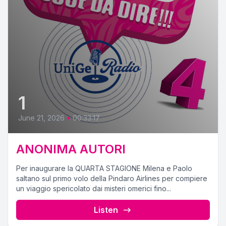
1
June 21, 2026
•
00:33:17
ANONIMA AUTORI
Per inaugurare la QUARTA STAGIONE Milena e Paolo
saltano sul primo volo della Pindaro Airlines per compiere
un viaggio spericolato dai misteri omerici fino...
Listen